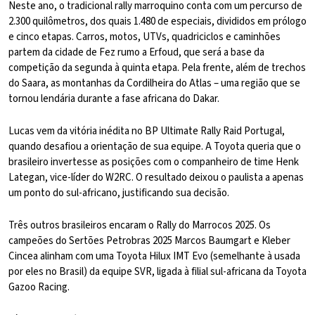
Neste ano, o tradicional rally marroquino conta com um percurso de
2.300 quilômetros, dos quais 1.480 de especiais, divididos em prólogo
e cinco etapas. Carros, motos, UTVs, quadriciclos e caminhões
partem da cidade de Fez rumo a Erfoud, que será a base da
competição da segunda à quinta etapa. Pela frente, além de trechos
do Saara, as montanhas da Cordilheira do Atlas – uma região que se
tornou lendária durante a fase africana do Dakar.
Lucas vem da vitória inédita no BP Ultimate Rally Raid Portugal,
quando desafiou a orientação de sua equipe. A Toyota queria que o
brasileiro invertesse as posições com o companheiro de time Henk
Lategan, vice-líder do W2RC. O resultado deixou o paulista a apenas
um ponto do sul-africano, justificando sua decisão.
Três outros brasileiros encaram o Rally do Marrocos 2025. Os
campeões do Sertões Petrobras 2025 Marcos Baumgart e Kleber
Cincea alinham com uma Toyota Hilux IMT Evo (semelhante à usada
por eles no Brasil) da equipe SVR, ligada à filial sul-africana da Toyota
Gazoo Racing.