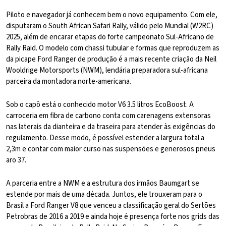
Piloto e navegador já conhecem bem o novo equipamento. Com ele,
disputaram o South African Safari Rally, válido pelo Mundial (W2RC)
2025, além de encarar etapas do forte campeonato Sul-Africano de
Rally Raid. O modelo com chassi tubular e formas que reproduzem as
da picape Ford Ranger de produção é a mais recente criação da Neil
Wooldrige Motorsports (NWM), lendária preparadora sul-africana
parceira da montadora norte-americana.
Sob o capô está o conhecido motor V6 3.5 litros EcoBoost. A
carroceria em fibra de carbono conta com carenagens extensoras
nas laterais da dianteira e da traseira para atender às exigências do
regulamento. Desse modo, é possível estender a largura total a
2,3m e contar com maior curso nas suspensões e generosos pneus
aro 37.
A parceria entre a NWM e a estrutura dos irmãos Baumgart se
estende por mais de uma década. Juntos, ele trouxeram para o
Brasil a Ford Ranger V8 que venceu a classificação geral do Sertões
Petrobras de 2016 a 2019 e ainda hoje é presença forte nos grids das