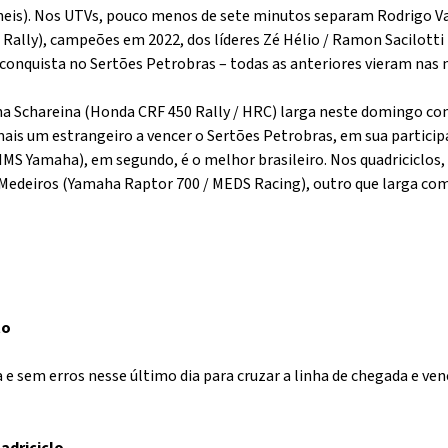
theis). Nos UTVs, pouco menos de sete minutos separam Rodrigo V
 Rally), campeões em 2022, dos líderes Zé Hélio / Ramon Sacilotti
 conquista no Sertões Petrobras – todas as anteriores vieram nas
ha Schareina (Honda CRF 450 Rally / HRC) larga neste domingo 
mais um estrangeiro a vencer o Sertões Petrobras, em sua participa
MS Yamaha), em segundo, é o melhor brasileiro. Nos quadriciclos, 
 Medeiros (Yamaha Raptor 700 / MEDS Racing), outro que larga co
to
 e sem erros nesse último dia para cruzar a linha de chegada e ve