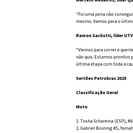
Marcelo Medeiros, líder Qu
“Foi uma pena não conseguirm
mesmo. Vamos para o último
Ramon Sacilotti, líder UTV
“Viemos para correr e quer
não quis. Estamos prontos p
última etapa com toda a cau
Sertões Petrobras 2025
Classificação Geral
Moto
1. Tosha Schareina (ESP), #
2. Gabriel Bruning #5, Yam