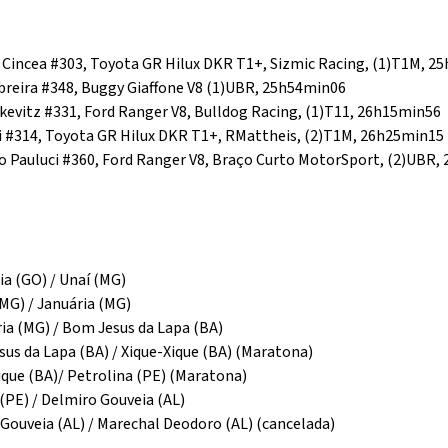
 Cincea #303, Toyota GR Hilux DKR T1+, Sizmic Racing, (1)T1M, 2
obreira #348, Buggy Giaffone V8 (1)UBR, 25h54min06
tikevitz #331, Ford Ranger V8, Bulldog Racing, (1)T11, 26h15min56
i #314, Toyota GR Hilux DKR T1+, RMattheis, (2)T1M, 26h25min15
io Pauluci #360, Ford Ranger V8, Braço Curto MotorSport, (2)UBR
ia (GO) / Unaí (MG)
MG) / Januária (MG)
ria (MG) / Bom Jesus da Lapa (BA)
us da Lapa (BA) / Xique-Xique (BA) (Maratona)
ique (BA)/ Petrolina (PE) (Maratona)
(PE) / Delmiro Gouveia (AL)
Gouveia (AL) / Marechal Deodoro (AL) (cancelada)