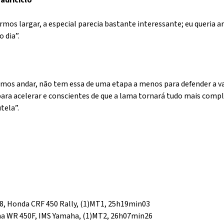
adriciclo
os largar, a especial parecia bastante interessante; eu queria an
 dia”.
íamos andar, não tem essa de uma etapa a menos para defender a 
ara acelerar e conscientes de que a lama tornará tudo mais compl
tela”.
68, Honda CRF 450 Rally, (1)MT1, 25h19min03
aha WR 450F, IMS Yamaha, (1)MT2, 26h07min26