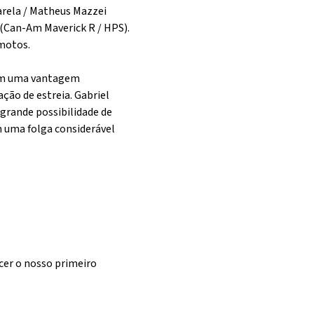
arela / Matheus Mazzei
 (Can-Am Maverick R / HPS).
 motos.
com uma vantagem
ção de estreia. Gabriel
grande possibilidade de
m uma folga considerável
ncer o nosso primeiro