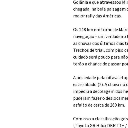
Goiânia e que atravessou Mi
chegada, na bela paisagem d
maior rally das Américas.
Os 248 km em torno de Mare
navegação – um verdadeiro la
as chuvas dos últimos dias t
Trechos de trial, com piso d
cuidado será pouco para nã
terão a chance de passar por
A ansiedade pela oitava eta
este sábado (2). A chuva no
impediu a decolagem dos hel
puderam fazer o deslocament
asfalto de cerca de 260 km.
Com isso a classificação ge
(Toyota GR Hilux DKR T1+ / 