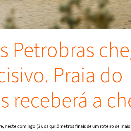
s Petrobras che
cisivo. Praia do
s receberá a c
e, neste domingo (3), os quilômetros finais de um roteiro de mais