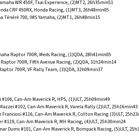
 Yamaha WR 450F, Txai Experience, (2)MT2, 26h35min51
onda CRF 450RX, Honda Racing, (1)MT3, 26h48min05
aha Ténéré 700, IMS Yamaha, (2)MT1, 26h48min15
amaha Raptor 700R, Meds Racing, (1)QDA, 28h41min05
 Raptor 700R, Fifth Avenue Racing, (2)QDA, 31h24min14
 Raptor 700R, VF Rally Team, (3)QDA, 32h09min37
ti #106, Can-Am Maverick R, HPS, (1)ULT, 25h09min49
 Mazzei #102, Can-Am Maverick R, Varela Rally (2)ULT, 25h16min43
on Franciosi #116, Can-Am Maverick R, Cotton Racing (3)ULT, 25h2
ter #119, Can-Am Maverick R, MH Racing, (4)ULT, 25h30min24
nnar Dums #101, Can-Am Maverick R, Bompack Racing, (5)ULT, 25