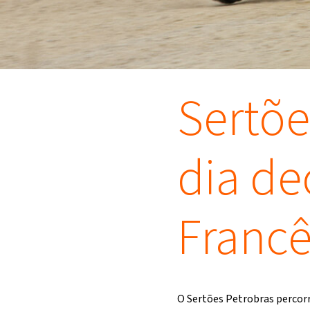
Sertõe
dia de
Francê
O Sertões Petrobras percorr