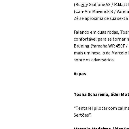
(Buggy Giaffone V8 / R.Mat
(Can-Am Maverick R / Varela
Zé se aproxima de sua sexta
Falando em duas rodas, Tos
confortável para se tornar 
Bruning (Yamaha WR 450F / I
mais um hexa, o de Marcelo
sobre os adversários.
Aspas
Tosha Schareina, líder Mo
“Tentarei pilotar com calma
Sertões”.