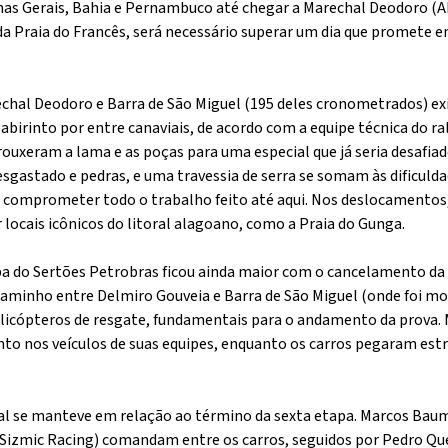
nas Gerais, Bahia e Pernambuco até chegar a Marechal Deodoro (AL
a Praia do Francês, será necessário superar um dia que promete en
chal Deodoro e Barra de São Miguel (195 deles cronometrados) ex
birinto por entre canaviais, de acordo com a equipe técnica do ra
rouxeram a lama e as poças para uma especial que já seria desafiad
esgastado e pedras, e uma travessia de serra se somam às dificuld
o comprometer todo o trabalho feito até aqui. Nos deslocamentos
 locais icônicos do litoral alagoano, como a Praia do Gunga.
pa do Sertões Petrobras ficou ainda maior com o cancelamento da
 caminho entre Delmiro Gouveia e Barra de São Miguel (onde foi mo
icópteros de resgate, fundamentais para o andamento da prova. M
o nos veículos de suas equipes, enquanto os carros pegaram estr
ral se manteve em relação ao término da sexta etapa. Marcos Baum
Sizmic Racing) comandam entre os carros, seguidos por Pedro Que