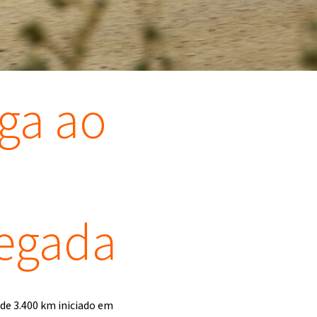
ga ao
hegada
 de 3.400 km iniciado em