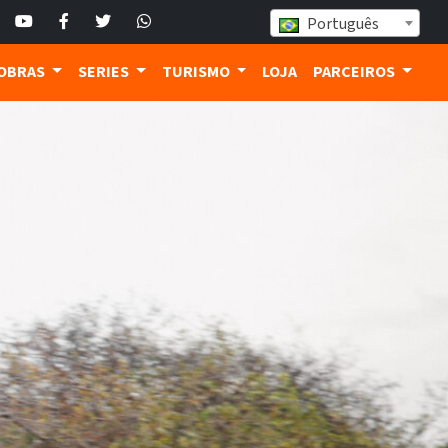
Português
ROBRAS
SERIES
TURISMO
LOJA
PARCEIROS