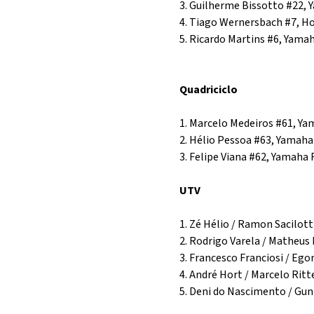
3. Guilherme Bissotto #22,
4. Tiago Wernersbach #7, H
5. Ricardo Martins #6, Yam
Quadriciclo
1. Marcelo Medeiros #61, Y
2. Hélio Pessoa #63, Yamaha
3. Felipe Viana #62, Yamaha
UTV
1. Zé Hélio / Ramon Sacilot
2. Rodrigo Varela / Matheus
3. Francesco Franciosi / Eg
4. André Hort / Marcelo Rit
5. Deni do Nascimento / Gu