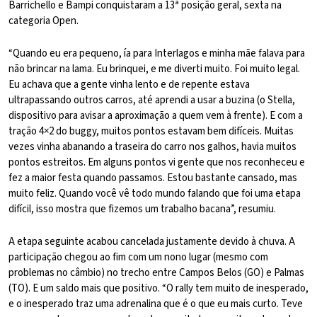
Barrichello e Bampi conquistaram a 13ª posição geral, sexta na
categoria Open.
“Quando eu era pequeno, ía para Interlagos e minha mãe falava para
não brincar na lama. Eu brinquei, e me diverti muito. Foi muito legal.
Eu achava que a gente vinha lento e de repente estava
ultrapassando outros carros, até aprendi a usar a buzina (o Stella,
dispositivo para avisar a aproximação a quem vem à frente). E com a
tração 4×2 do buggy, muitos pontos estavam bem difíceis. Muitas
vezes vinha abanando a traseira do carro nos galhos, havia muitos
pontos estreitos. Em alguns pontos vi gente que nos reconheceu e
fez a maior festa quando passamos. Estou bastante cansado, mas
muito feliz. Quando você vê todo mundo falando que foi uma etapa
difícil, isso mostra que fizemos um trabalho bacana”, resumiu.
A etapa seguinte acabou cancelada justamente devido à chuva. A
participação chegou ao fim com um nono lugar (mesmo com
problemas no câmbio) no trecho entre Campos Belos (GO) e Palmas
(TO). E um saldo mais que positivo. “O rally tem muito de inesperado,
e o inesperado traz uma adrenalina que é o que eu mais curto. Teve